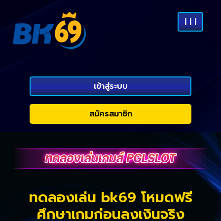
| | |
เข้าสู่ระบบ
สมัครสมาชิก
ทดลองเล่น bk69 โหมดฟรี
ศึกษาเกมก่อนลงเงินจริง