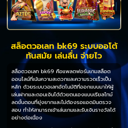
สล็อตวอเลท bk69 ระบบออโต้
ทันสมัย เล่นลื่น จ่ายไว
สล็อตวอเลท bk69 คือแพลตฟอร์มเกมสล็อต
ออนไลน์ที่เน้นความสะดวกและความรวดเร็วเป็น
หลัก ด้วยระบบวอเลทอัตโนมัติที่ออกแบบมาให้ผู้
เล่นฝากและถอนเงินได้ด้วยตนเองแบบเรียลไทม์
ลดขั้นตอนที่ยุ่งยากและไม่ต้องรอแอดมินตรวจ
สอบ ทำให้สามารถเข้าเล่นเกมและรับเงินรางวัลได้
อย่างต่อเนื่อง