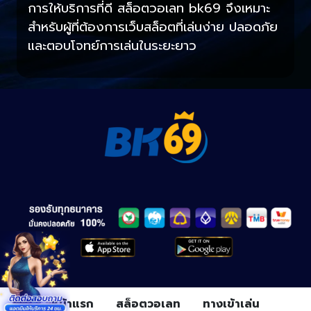
การให้บริการที่ดี สล็อตวอเลท bk69 จึงเหมาะ
สำหรับผู้ที่ต้องการเว็บสล็อตที่เล่นง่าย ปลอดภัย
และตอบโจทย์การเล่นในระยะยาว
หน้าแรก
สล็อตวอเลท
ทางเข้าเล่น